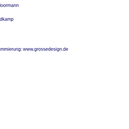
-Moormann
andkamp
rammierung:
www.grossedesign.de