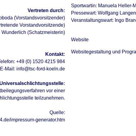
Sportwartin: Manuela Heller
Vertreten durch:
Pressewart: Wolfgang Langen
boda (Vorstandsvorsitzender)
Veranstaltungswart: Ingo Br
rtretende Vorstandvorsitzende)
 Wunderlich (Schatzmeisterin)
Website
Websitegestaltung und Prog
Kontakt:
Telefon: +49 (0) 1520 4215 984
E-Mail: info@tsc-ford-koeln.de
Universalschlichtungsstelle:
eitbeilegungsverfahren vor einer
lichtungsstelle teilzunehmen.
Quelle:
24.de/impressum-generator.htm